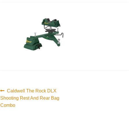
Innleggsnavigasjon
Forrige
Caldwell The Rock DLX
innlegg:
Shooting Rest And Rear Bag
Combo