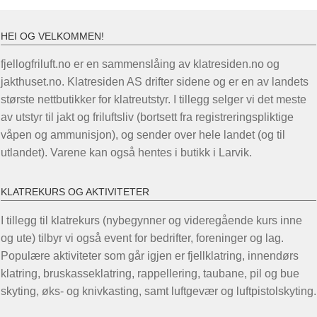
HEI OG VELKOMMEN!
fjellogfriluft.no er en sammenslåing av klatresiden.no og
jakthuset.no. Klatresiden AS drifter sidene og er en av landets
største nettbutikker for klatreutstyr. I tillegg selger vi det meste
av utstyr til jakt og friluftsliv (bortsett fra registreringspliktige
våpen og ammunisjon), og sender over hele landet (og til
utlandet). Varene kan også hentes i butikk i Larvik.
KLATREKURS OG AKTIVITETER
I tillegg til klatrekurs (nybegynner og videregående kurs inne
og ute) tilbyr vi også event for bedrifter, foreninger og lag.
Populære aktiviteter som går igjen er fjellklatring, innendørs
klatring, bruskasseklatring, rappellering, taubane, pil og bue
skyting, øks- og knivkasting, samt luftgevær og luftpistolskyting.