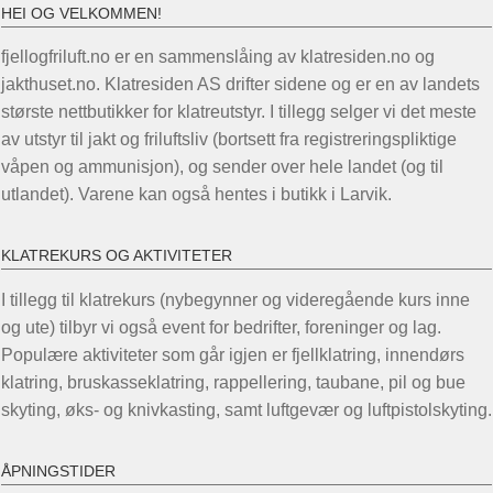
HEI OG VELKOMMEN!
fjellogfriluft.no er en sammenslåing av klatresiden.no og
jakthuset.no. Klatresiden AS drifter sidene og er en av landets
største nettbutikker for klatreutstyr. I tillegg selger vi det meste
av utstyr til jakt og friluftsliv (bortsett fra registreringspliktige
våpen og ammunisjon), og sender over hele landet (og til
utlandet). Varene kan også hentes i butikk i Larvik.
KLATREKURS OG AKTIVITETER
I tillegg til klatrekurs (nybegynner og videregående kurs inne
og ute) tilbyr vi også event for bedrifter, foreninger og lag.
Populære aktiviteter som går igjen er fjellklatring, innendørs
klatring, bruskasseklatring, rappellering, taubane, pil og bue
skyting, øks- og knivkasting, samt luftgevær og luftpistolskyting.
ÅPNINGSTIDER