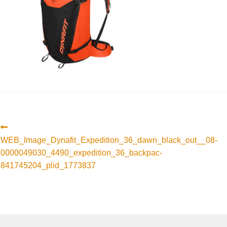
Innleggsnavigasjon
Forrige
innlegg:
WEB_Image_Dynafit_Expedition_36_dawn_black_out__08-
0000049030_4490_expedition_36_backpac-
841745204_plid_1773837