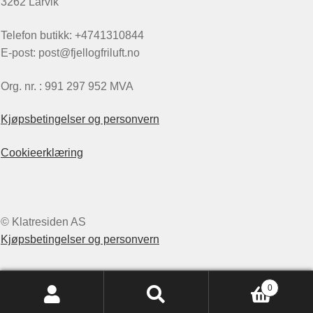
3262 Larvik
Telefon butikk: +4741310844
E-post: post@fjellogfriluft.no
Org. nr. : 991 297 952 MVA
Kjøpsbetingelser og personvern
Cookieerklæring
© Klatresiden AS
Kjøpsbetingelser og personvern
0
Søk
Søk