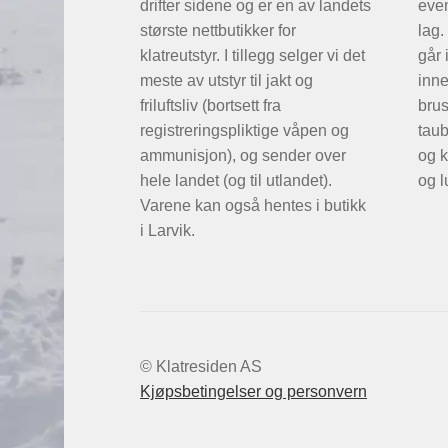
drifter sidene og er en av landets
even
største nettbutikker for
lag.
klatreutstyr. I tillegg selger vi det
går 
meste av utstyr til jakt og
inne
friluftsliv (bortsett fra
brus
registreringspliktige våpen og
taub
ammunisjon), og sender over
og k
hele landet (og til utlandet).
og l
Varene kan også hentes i butikk
i Larvik.
© Klatresiden AS
Kjøpsbetingelser og personvern