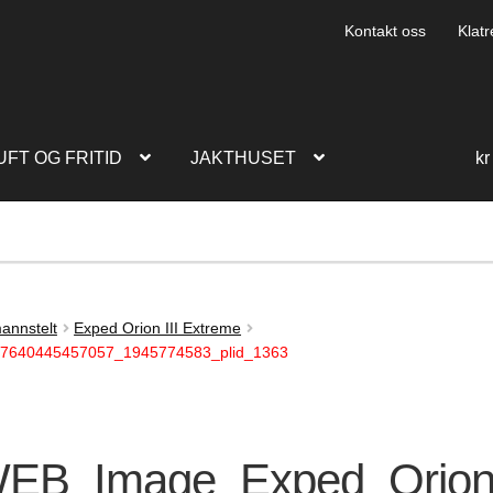
Kontakt oss
Klatr
UFT OG FRITID
JAKTHUSET
kr
annstelt
Exped Orion III Extreme
_7640445457057_1945774583_plid_1363
EB_Image_Exped_Orion_