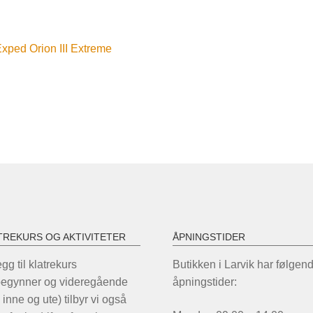
nleggsnavigasjon
orrige
xped Orion III Extreme
nnlegg:
TREKURS OG AKTIVITETER
ÅPNINGSTIDER
legg til klatrekurs
Butikken i Larvik har følgen
begynner og videregående
åpningstider:
 inne og ute) tilbyr vi også