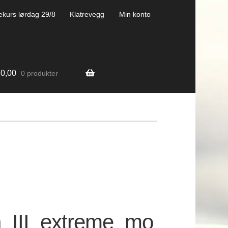
ekurs lørdag 29/8
Klatrevegg
Min konto
0,00
0 produkter
III_extreme_mo