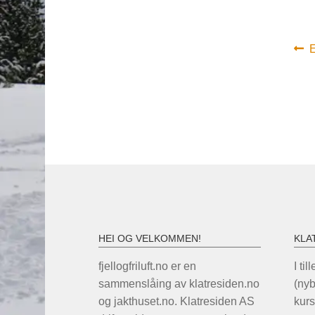
In
F
E
i
HEI OG VELKOMMEN!
KLA
fjellogfriluft.no er en
I til
sammenslåing av klatresiden.no
(ny
og jakthuset.no. Klatresiden AS
kurs