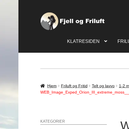
KLATRESIDEN
FRIL
Hjem
Friluft og Fritid
Telt og lavvo
1-2 m
WEB_Image_Exped_Orion_III_extreme_moss_
W
KATEGORIER