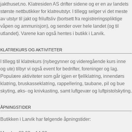
jakthuset.no. Klatresiden AS drifter sidene og er en av landets
største nettbutikker for klatreutstyr. I tillegg selger vi det meste
av utstyr til jakt og friluftsliv (bortsett fra registreringspliktige
våpen og ammunisjon), og sender over hele landet (og til
utlandet). Varene kan også hentes i butikk i Larvik.
KLATREKURS OG AKTIVITETER
I tillegg til klatrekurs (nybegynner og videregående kurs inne
og ute) tilbyr vi også event for bedrifter, foreninger og lag.
Populære aktiviteter som går igjen er fjellklatring, innendørs
klatring, bruskasseklatring, rappellering, taubane, pil og bue
skyting, øks- og knivkasting, samt luftgevær og luftpistolskyting.
ÅPNINGSTIDER
Butikken i Larvik har følgende åpningstider: