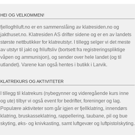
HEI OG VELKOMMEN!
fjellogfriluft.no er en sammenslåing av klatresiden.no og
jakthuset.no. Klatresiden AS drifter sidene og er en av landets
største nettbutikker for klatreutstyr. I tillegg selger vi det meste
av utstyr til jakt og friluftsliv (bortsett fra registreringspliktige
våpen og ammunisjon), og sender over hele landet (og til
utlandet). Varene kan også hentes i butikk i Larvik.
KLATREKURS OG AKTIVITETER
I tillegg til klatrekurs (nybegynner og videregående kurs inne
og ute) tilbyr vi også event for bedrifter, foreninger og lag.
Populære aktiviteter som går igjen er fjellklatring, innendørs
klatring, bruskasseklatring, rappellering, taubane, pil og bue
skyting, øks- og knivkasting, samt luftgevær og luftpistolskyting.