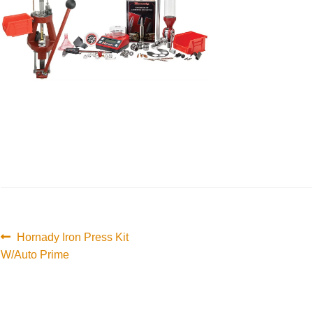
Innleggsnavigasjon
Forrige
Hornady Iron Press Kit
innlegg:
W/Auto Prime