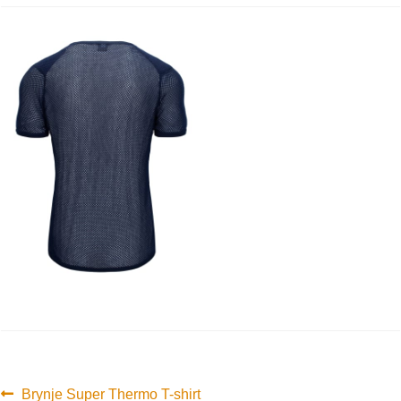
Innleggsnavigasjon
Forrige
Brynje Super Thermo T-shirt