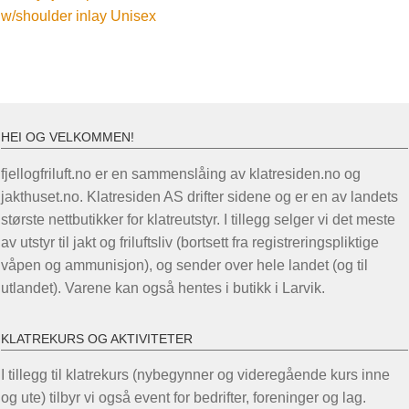
innlegg:
w/shoulder inlay Unisex
HEI OG VELKOMMEN!
fjellogfriluft.no er en sammenslåing av klatresiden.no og
jakthuset.no. Klatresiden AS drifter sidene og er en av landets
største nettbutikker for klatreutstyr. I tillegg selger vi det meste
av utstyr til jakt og friluftsliv (bortsett fra registreringspliktige
våpen og ammunisjon), og sender over hele landet (og til
utlandet). Varene kan også hentes i butikk i Larvik.
KLATREKURS OG AKTIVITETER
I tillegg til klatrekurs (nybegynner og videregående kurs inne
og ute) tilbyr vi også event for bedrifter, foreninger og lag.