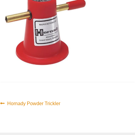
Innleggsnavigasjon
Forrige
Hornady Powder Trickler
innlegg: