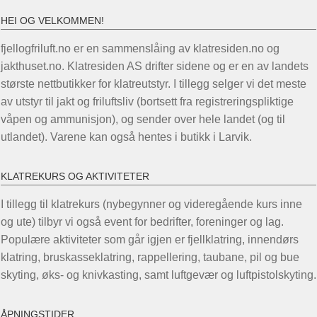
HEI OG VELKOMMEN!
fjellogfriluft.no er en sammenslåing av klatresiden.no og
jakthuset.no. Klatresiden AS drifter sidene og er en av landets
største nettbutikker for klatreutstyr. I tillegg selger vi det meste
av utstyr til jakt og friluftsliv (bortsett fra registreringspliktige
våpen og ammunisjon), og sender over hele landet (og til
utlandet). Varene kan også hentes i butikk i Larvik.
KLATREKURS OG AKTIVITETER
I tillegg til klatrekurs (nybegynner og videregående kurs inne
og ute) tilbyr vi også event for bedrifter, foreninger og lag.
Populære aktiviteter som går igjen er fjellklatring, innendørs
klatring, bruskasseklatring, rappellering, taubane, pil og bue
skyting, øks- og knivkasting, samt luftgevær og luftpistolskyting.
ÅPNINGSTIDER