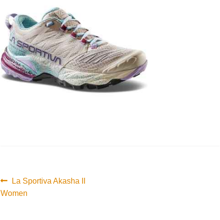
Innleggsnavigasjon
Forrige
La Sportiva Akasha II
innlegg:
Women