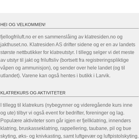
HEI OG VELKOMMEN!
fjellogfriluft.no er en sammenslåing av klatresiden.no og
jakthuset.no. Klatresiden AS drifter sidene og er en av landets
største nettbutikker for klatreutstyr. I tillegg selger vi det meste
av utstyr til jakt og friluftsliv (bortsett fra registreringspliktige
våpen og ammunisjon), og sender over hele landet (og til
utlandet). Varene kan også hentes i butikk i Larvik.
KLATREKURS OG AKTIVITETER
I tillegg til klatrekurs (nybegynner og videregående kurs inne
og ute) tilbyr vi også event for bedrifter, foreninger og lag.
Populære aktiviteter som går igjen er fjellklatring, innendørs
klatring, bruskasseklatring, rappellering, taubane, pil og bue
skyting, øks- og knivkasting, samt luftgevær og luftpistolskyting.