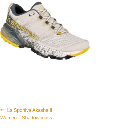
Innleggsnavigasjon
Forrige
La Sportiva Akasha II
innlegg:
Women – Shadow moss