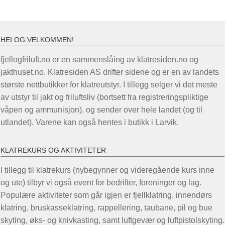
HEI OG VELKOMMEN!
fjellogfriluft.no er en sammenslåing av klatresiden.no og
jakthuset.no. Klatresiden AS drifter sidene og er en av landets
største nettbutikker for klatreutstyr. I tillegg selger vi det meste
av utstyr til jakt og friluftsliv (bortsett fra registreringspliktige
våpen og ammunisjon), og sender over hele landet (og til
utlandet). Varene kan også hentes i butikk i Larvik.
KLATREKURS OG AKTIVITETER
I tillegg til klatrekurs (nybegynner og videregående kurs inne
og ute) tilbyr vi også event for bedrifter, foreninger og lag.
Populære aktiviteter som går igjen er fjellklatring, innendørs
klatring, bruskasseklatring, rappellering, taubane, pil og bue
skyting, øks- og knivkasting, samt luftgevær og luftpistolskyting.