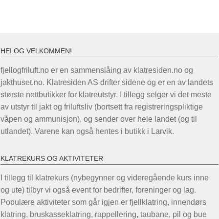
HEI OG VELKOMMEN!
fjellogfriluft.no er en sammenslåing av klatresiden.no og
jakthuset.no. Klatresiden AS drifter sidene og er en av landets
største nettbutikker for klatreutstyr. I tillegg selger vi det meste
av utstyr til jakt og friluftsliv (bortsett fra registreringspliktige
våpen og ammunisjon), og sender over hele landet (og til
utlandet). Varene kan også hentes i butikk i Larvik.
KLATREKURS OG AKTIVITETER
I tillegg til klatrekurs (nybegynner og videregående kurs inne
og ute) tilbyr vi også event for bedrifter, foreninger og lag.
Populære aktiviteter som går igjen er fjellklatring, innendørs
klatring, bruskasseklatring, rappellering, taubane, pil og bue