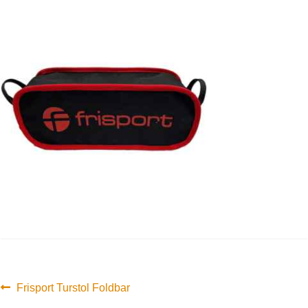
Innleggsnavigasjon
Forrige
Frisport Turstol Foldbar
innlegg: