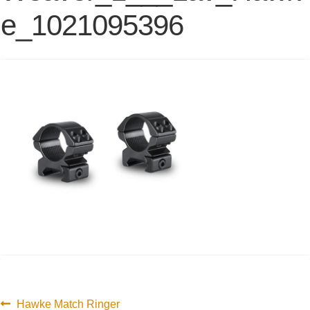
e_1021095396
Innleggsnavigasjon
Forrige
Hawke Match Ringer