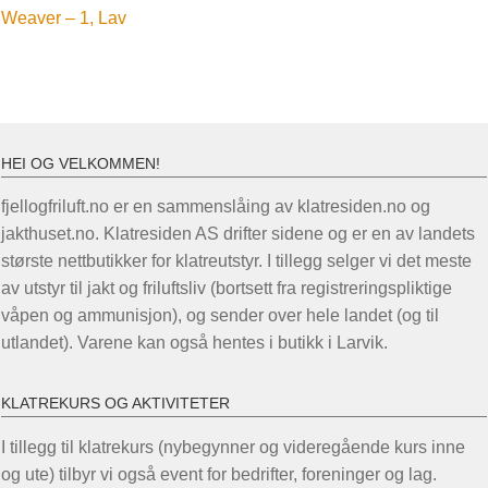
innlegg:
Weaver – 1, Lav
HEI OG VELKOMMEN!
fjellogfriluft.no er en sammenslåing av klatresiden.no og
jakthuset.no. Klatresiden AS drifter sidene og er en av landets
største nettbutikker for klatreutstyr. I tillegg selger vi det meste
av utstyr til jakt og friluftsliv (bortsett fra registreringspliktige
våpen og ammunisjon), og sender over hele landet (og til
utlandet). Varene kan også hentes i butikk i Larvik.
KLATREKURS OG AKTIVITETER
I tillegg til klatrekurs (nybegynner og videregående kurs inne
og ute) tilbyr vi også event for bedrifter, foreninger og lag.