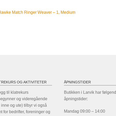
nleggsnavigasjon
orrige
Hawke Match Ringer Weaver – 1, Medium
nnlegg:
TREKURS OG AKTIVITETER
ÅPNINGSTIDER
legg til klatrekurs
Butikken i Larvik har følgen
begynner og videregående
åpningstider:
 inne og ute) tilbyr vi også
Mandag 09:00 – 14:00
t for bedrifter, foreninger og