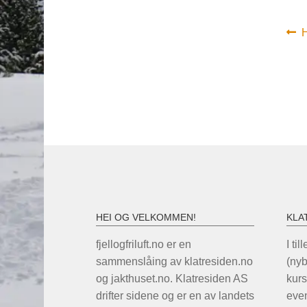
In
F
i
HEI OG VELKOMMEN!
KLA
fjellogfriluft.no er en
I til
sammenslåing av klatresiden.no
(ny
og jakthuset.no. Klatresiden AS
kurs
drifter sidene og er en av landets
even