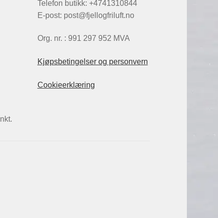
Telefon butikk: +4741310844
E-post: post@fjellogfriluft.no
Org. nr. : 991 297 952 MVA
Kjøpsbetingelser og personvern
Cookieerklæring
nkt.