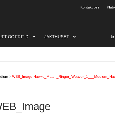
Kontakt oss
Klatr
UFT OG FRITID
JAKTHUSET
kr
edium
WEB_Image Hawke_Match_Ringer_Weaver_1___Medium_Ha
EB_Image