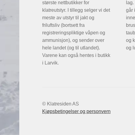
største nettbutikker for
lag.
klatreutstyr. I tillegg selger vi det
går 
meste av utstyr til jakt og
inne
friluftsliv (bortsett fra
brus
registreringspliktige våpen og
taub
ammunisjon), og sender over
og k
hele landet (og til utlandet).
og l
Varene kan også hentes i butikk
i Larvik.
© Klatresiden AS
Kjøpsbetingelser og personvern