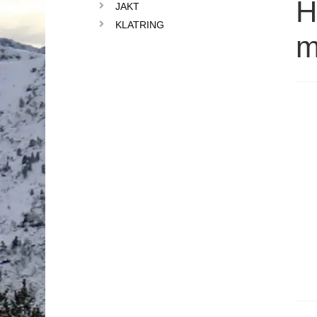
H
JAKT
KLATRING
m