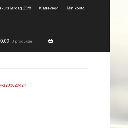
ekurs lørdag 29/8
Klatrevegg
Min konto
0,00
0 produkter
w-1203029424