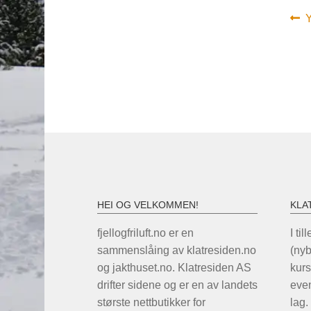
In
F
Y
i
HEI OG VELKOMMEN!
KLA
fjellogfriluft.no er en
I til
sammenslåing av klatresiden.no
(ny
og jakthuset.no. Klatresiden AS
kurs
drifter sidene og er en av landets
even
største nettbutikker for
lag.