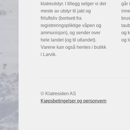
klatreutstyr. I tillegg selger vi det
går 
meste av utstyr til jakt og
inne
friluftsliv (bortsett fra
brus
registreringspliktige våpen og
taub
ammunisjon), og sender over
og k
hele landet (og til utlandet).
og l
Varene kan også hentes i butikk
i Larvik.
© Klatresiden AS
Kjøpsbetingelser og personvern