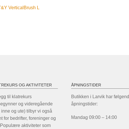
nleggsnavigasjon
orrige
&Y VerticalBrush L
nnlegg:
TREKURS OG AKTIVITETER
ÅPNINGSTIDER
legg til klatrekurs
Butikken i Larvik har følgen
begynner og videregående
åpningstider:
 inne og ute) tilbyr vi også
Mandag 09:00 – 14:00
t for bedrifter, foreninger og
 Populære aktiviteter som