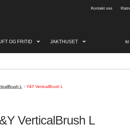
Kontakt oss
Klatr
UFT OG FRITID
JAKTHUSET
kr
ticalBrush L
Y&Y VerticalBrush L
&Y VerticalBrush L