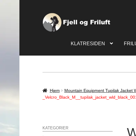
KLATRESIDEN
FRIL
Hjem
Mountain Equipment Tupilak Jacket W
_Velcro_Black_M__tupilak_jacket_wld_black_0
W
KATEGORIER