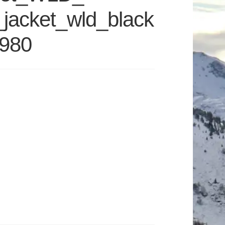
jacket_wld_black
9980