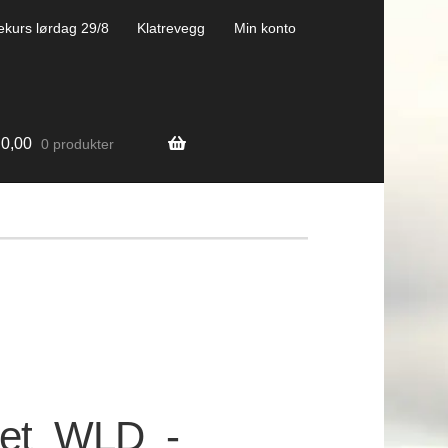
ekurs lørdag 29/8
Klatrevegg
Min konto
0,00
0 produkter
ket_WLD_-