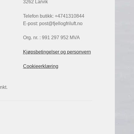
3262 Larvik
Telefon butikk: +4741310844
E-post: post@fjellogfriluft.no
Org. nr. : 991 297 952 MVA
Kjøpsbetingelser og personvern
Cookieerklæring
nkt.