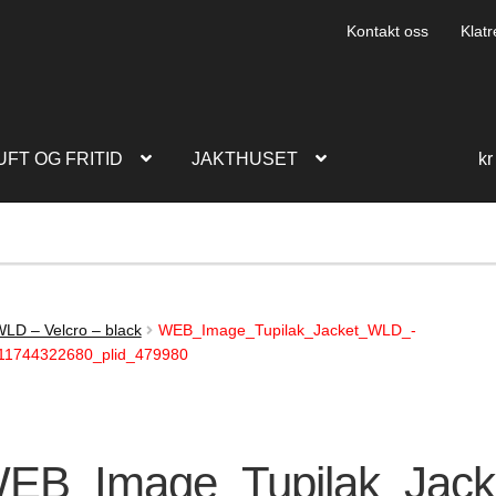
Kontakt oss
Klatr
UFT OG FRITID
JAKTHUSET
kr
LD – Velcro – black
WEB_Image_Tupilak_Jacket_WLD_-
011744322680_plid_479980
EB_Image_Tupilak_Jac