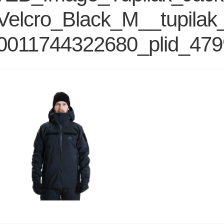
Velcro_Black_M__tupilak_
0011744322680_plid_47