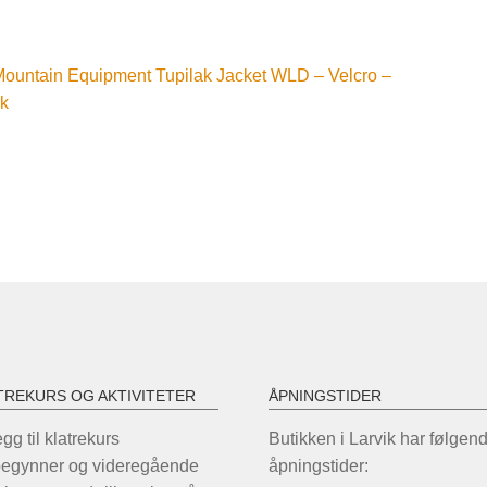
nleggsnavigasjon
orrige
ountain Equipment Tupilak Jacket WLD – Velcro –
nnlegg:
k
TREKURS OG AKTIVITETER
ÅPNINGSTIDER
legg til klatrekurs
Butikken i Larvik har følgen
begynner og videregående
åpningstider: