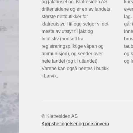
og jakthuset.no. Klatresiden AS
kurs
drifter sidene og er en av landets
even
største nettbutikker for
lag.
klatreutstyr. I tillegg selger vi det
går 
meste av utstyr til jakt og
inne
friluftsliv (bortsett fra
brus
registreringspliktige våpen og
taub
ammunisjon), og sender over
og k
hele landet (og til utlandet).
og l
Varene kan også hentes i butikk
i Larvik.
© Klatresiden AS
Kjøpsbetingelser og personvern