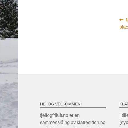
In
F
M
i
blac
HEI OG VELKOMMEN!
KLA
fjellogfriluft.no er en
I til
sammenslåing av klatresiden.no
(ny