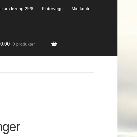
ekurs lørdag 29/8
Klatrevegg
Min konto
0,00
0 produkter
nger