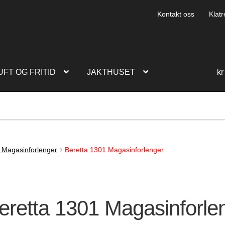
Kontakt oss
Klatr
UFT OG FRITID
JAKTHUSET
kr
 Magasinforlenger
Beretta 1301 Magasinforlenger
eretta 1301 Magasinforle