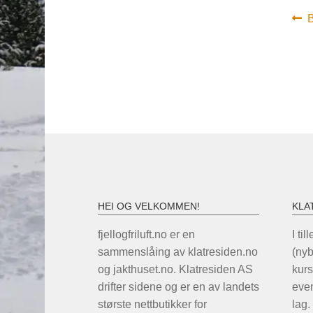
In
F
B
i
HEI OG VELKOMMEN!
KLA
fjellogfriluft.no er en
I til
sammenslåing av klatresiden.no
(ny
og jakthuset.no. Klatresiden AS
kurs
drifter sidene og er en av landets
even
største nettbutikker for
lag.