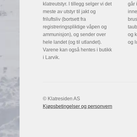
klatreutstyr. I tillegg selger vi det
går 
meste av utstyr til jakt og
inne
friluftsliv (bortsett fra
brus
registreringspliktige våpen og
taub
ammunisjon), og sender over
og k
hele landet (og til utlandet).
og l
Varene kan også hentes i butikk
i Larvik.
© Klatresiden AS
Kjøpsbetingelser og personvern