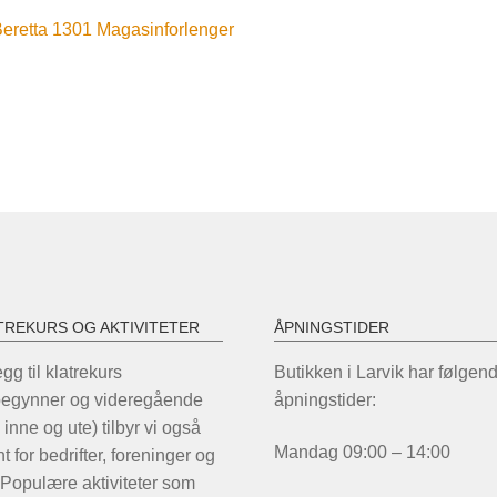
nleggsnavigasjon
orrige
eretta 1301 Magasinforlenger
nnlegg:
TREKURS OG AKTIVITETER
ÅPNINGSTIDER
legg til klatrekurs
Butikken i Larvik har følgen
begynner og videregående
åpningstider:
 inne og ute) tilbyr vi også
Mandag 09:00 – 14:00
t for bedrifter, foreninger og
 Populære aktiviteter som