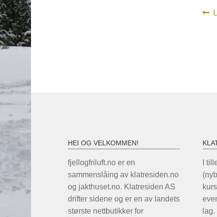
In
F
L
i
HEI OG VELKOMMEN!
KLA
fjellogfriluft.no er en
I til
sammenslåing av klatresiden.no
(ny
og jakthuset.no. Klatresiden AS
kurs
drifter sidene og er en av landets
even
største nettbutikker for
lag.