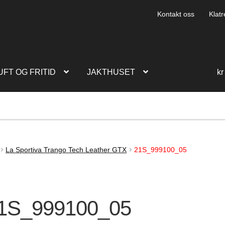
Kontakt oss
Klatr
UFT OG FRITID
JAKTHUSET
kr
La Sportiva Trango Tech Leather GTX
21S_999100_05
1S_999100_05