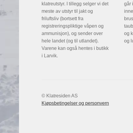
klatreutstyr. I tillegg selger vi det
går 
meste av utstyr til jakt og
inne
friluftsliv (bortsett fra
brus
registreringspliktige våpen og
taub
ammunisjon), og sender over
og k
hele landet (og til utlandet).
og l
Varene kan også hentes i butikk
i Larvik.
© Klatresiden AS
Kjøpsbetingelser og personvern