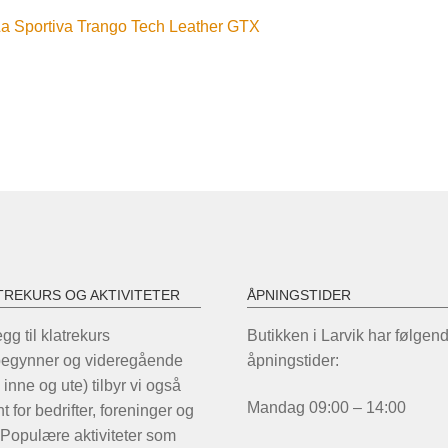
nleggsnavigasjon
orrige
a Sportiva Trango Tech Leather GTX
nnlegg:
TREKURS OG AKTIVITETER
ÅPNINGSTIDER
legg til klatrekurs
Butikken i Larvik har følgen
begynner og videregående
åpningstider:
 inne og ute) tilbyr vi også
Mandag 09:00 – 14:00
t for bedrifter, foreninger og
 Populære aktiviteter som