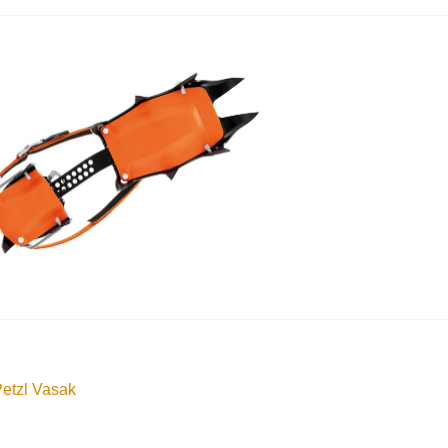
nleggsnavigasjon
orrige
etzl Vasak
nnlegg: