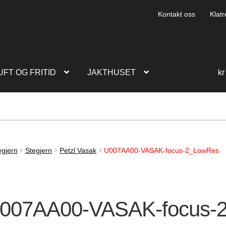
Kontakt oss
Klatr
UFT OG FRITID
JAKTHUSET
kr
egjern
Stegjern
Petzl Vasak
U007AA00-VASAK-focus-2_LowRes
007AA00-VASAK-focus-