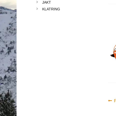
JAKT
KLATRING
In
F
P
i