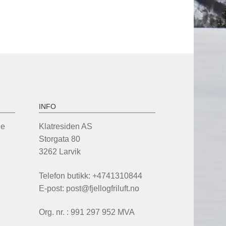
INFO
de
Klatresiden AS
Storgata 80
3262 Larvik
Telefon butikk: +4741310844
E-post: post@fjellogfriluft.no
Org. nr. : 991 297 952 MVA