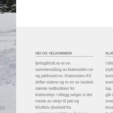
HEI OG VELKOMMEN!
KLA
fjellogfriluft.no er en
I til
sammenslåing av klatresiden.no
(ny
og jakthuset.no. Klatresiden AS
kurs
drifter sidene og er en av landets
even
største nettbutikker for
lag.
klatreutstyr. I tillegg selger vi det
går 
meste av utstyr til jakt og
inne
friluftsliv (bortsett fra
brus