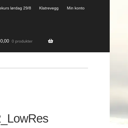
ekurs lørdag 29/8
Klatrevegg
Min konto
0,00
0 produkter
2_LowRes