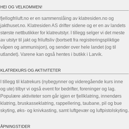
HEI OG VELKOMMEN!
fjellogfriluft.no er en sammenslåing av klatresiden.no og
jakthuset.no. Klatresiden AS drifter sidene og er en av landets
største nettbutikker for klatreutstyr. I tillegg selger vi det meste
av utstyr til jakt og friluftsliv (bortsett fra registreringspliktige
våpen og ammunisjon), og sender over hele landet (og til
utlandet). Varene kan også hentes i butikk i Larvik.
KLATREKURS OG AKTIVITETER
I tillegg til klatrekurs (nybegynner og videregående kurs inne
og ute) tilbyr vi også event for bedrifter, foreninger og lag.
Populære aktiviteter som går igjen er fjellklatring, innendørs
klatring, bruskasseklatring, rappellering, taubane, pil og bue
skyting, øks- og knivkasting, samt luftgevær og luftpistolskyting.
ÅPNINGSTIDER