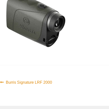
Innleggsnavigasjon
Forrige
Burris Signature LRF 2000
innlegg: