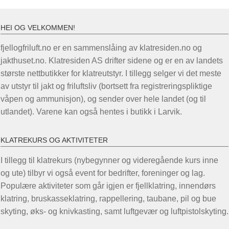
HEI OG VELKOMMEN!
fjellogfriluft.no er en sammenslåing av klatresiden.no og
jakthuset.no. Klatresiden AS drifter sidene og er en av landets
største nettbutikker for klatreutstyr. I tillegg selger vi det meste
av utstyr til jakt og friluftsliv (bortsett fra registreringspliktige
våpen og ammunisjon), og sender over hele landet (og til
utlandet). Varene kan også hentes i butikk i Larvik.
KLATREKURS OG AKTIVITETER
I tillegg til klatrekurs (nybegynner og videregående kurs inne
og ute) tilbyr vi også event for bedrifter, foreninger og lag.
Populære aktiviteter som går igjen er fjellklatring, innendørs
klatring, bruskasseklatring, rappellering, taubane, pil og bue
skyting, øks- og knivkasting, samt luftgevær og luftpistolskyting.