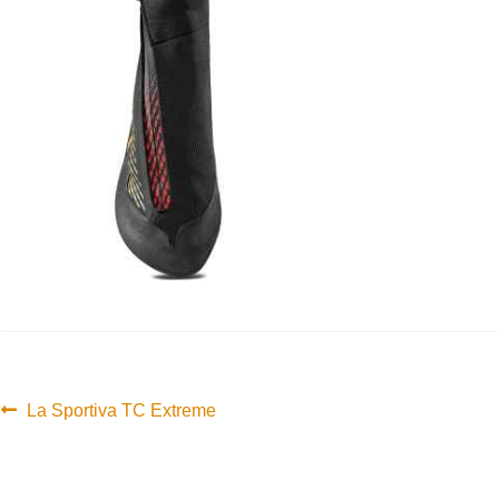
Innleggsnavigasjon
Forrige
La Sportiva TC Extreme
innlegg: