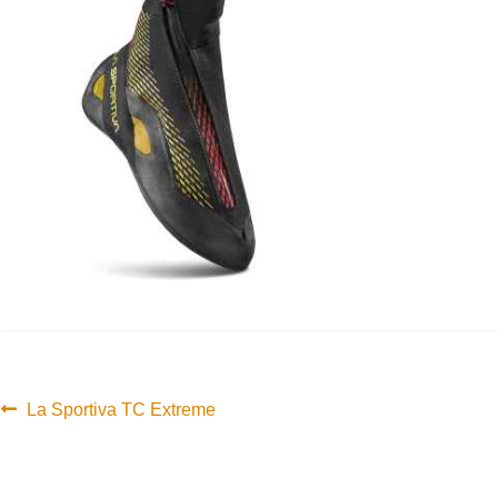
Innleggsnavigasjon
Forrige
La Sportiva TC Extreme
innlegg: