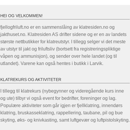
HEI OG VELKOMMEN!
fjellogfriluft.no er en sammenslåing av klatresiden.no og
jakthuset.no. Klatresiden AS drifter sidene og er en av landets
største nettbutikker for klatreutstyr. I tillegg selger vi det meste
av utstyr til jakt og friluftsliv (bortsett fra registreringspliktige
våpen og ammunisjon), og sender over hele landet (og til
utlandet). Varene kan også hentes i butikk i Larvik.
KLATREKURS OG AKTIVITETER
I tillegg til klatrekurs (nybegynner og videregående kurs inne
og ute) tilbyr vi også event for bedrifter, foreninger og lag.
Populære aktiviteter som går igjen er fjellklatring, innendørs
klatring, bruskasseklatring, rappellering, taubane, pil og bue
skyting, øks- og knivkasting, samt luftgevær og luftpistolskyting.