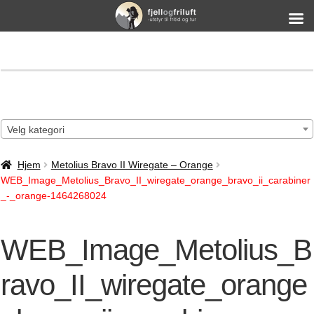
Velg kategori
Hjem
Metolius Bravo II Wiregate – Orange
WEB_Image_Metolius_Bravo_II_wiregate_orange_bravo_ii_carabiner
_-_orange-1464268024
WEB_Image_Metolius_B
ravo_II_wiregate_orange