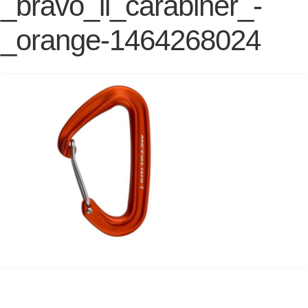
_bravo_ii_carabiner_-
_orange-1464268024