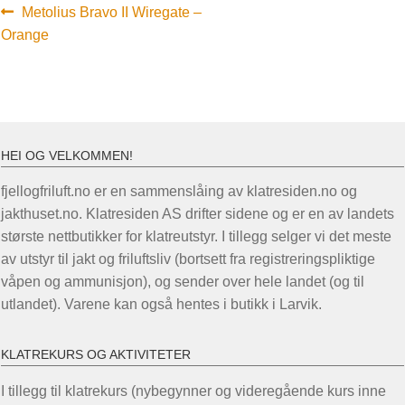
Innleggsnavigasjon
Forrige
Metolius Bravo II Wiregate –
innlegg:
Orange
HEI OG VELKOMMEN!
fjellogfriluft.no er en sammenslåing av klatresiden.no og
jakthuset.no. Klatresiden AS drifter sidene og er en av landets
største nettbutikker for klatreutstyr. I tillegg selger vi det meste
av utstyr til jakt og friluftsliv (bortsett fra registreringspliktige
våpen og ammunisjon), og sender over hele landet (og til
utlandet). Varene kan også hentes i butikk i Larvik.
KLATREKURS OG AKTIVITETER
I tillegg til klatrekurs (nybegynner og videregående kurs inne