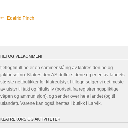
Innleggsnavigasjon
Forrige
Edelrid Pinch
innlegg:
HEI OG VELKOMMEN!
fjellogfriluft.no er en sammenslåing av klatresiden.no og
jakthuset.no. Klatresiden AS drifter sidene og er en av landets
største nettbutikker for klatreutstyr. I tillegg selger vi det meste
av utstyr til jakt og friluftsliv (bortsett fra registreringspliktige
våpen og ammunisjon), og sender over hele landet (og til
utlandet). Varene kan også hentes i butikk i Larvik.
KLATREKURS OG AKTIVITETER