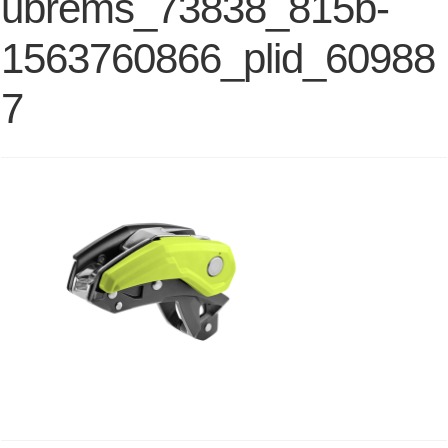
ubrems_73838_815b-
1563760866_plid_60988
7