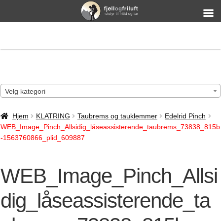
Velg kategori
Hjem
KLATRING
Taubrems og tauklemmer
Edelrid Pinch
WEB_Image_Pinch_Allsidig_låseassisterende_taubrems_73838_815b
-1563760866_plid_609887
WEB_Image_Pinch_Allsi
dig_låseassisterende_ta