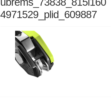
ubrems_73838_815i160
4971529_plid_609887