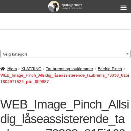
Velg kategori
Hjem
KLATRING
Taubrems og tauklemmer
Edelrid Pinch
WEB_Image_Pinch_Allsidig_låseassisterende_taubrems_73838_815i
1604971529_plid_609887
WEB_Image_Pinch_Allsi
dig_låseassisterende_ta