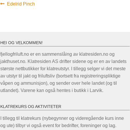
Innleggsnavigasjon
Forrige
Edelrid Pinch
innlegg:
HEI OG VELKOMMEN!
fjellogfriluft.no er en sammenslåing av klatresiden.no og
jakthuset.no. Klatresiden AS drifter sidene og er en av landets
største nettbutikker for klatreutstyr. I tillegg selger vi det meste
av utstyr til jakt og friluftsliv (bortsett fra registreringspliktige
våpen og ammunisjon), og sender over hele landet (og til
utlandet). Varene kan også hentes i butikk i Larvik.
KLATREKURS OG AKTIVITETER
I tillegg til klatrekurs (nybegynner og videregående kurs inne
og ute) tilbyr vi også event for bedrifter, foreninger og lag.