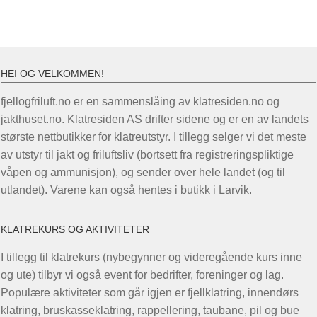
HEI OG VELKOMMEN!
fjellogfriluft.no er en sammenslåing av klatresiden.no og
jakthuset.no. Klatresiden AS drifter sidene og er en av landets
største nettbutikker for klatreutstyr. I tillegg selger vi det meste
av utstyr til jakt og friluftsliv (bortsett fra registreringspliktige
våpen og ammunisjon), og sender over hele landet (og til
utlandet). Varene kan også hentes i butikk i Larvik.
KLATREKURS OG AKTIVITETER
I tillegg til klatrekurs (nybegynner og videregående kurs inne
og ute) tilbyr vi også event for bedrifter, foreninger og lag.
Populære aktiviteter som går igjen er fjellklatring, innendørs
klatring, bruskasseklatring, rappellering, taubane, pil og bue