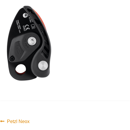
Innleggsnavigasjon
Forrige
Petzl Neox
innlegg: