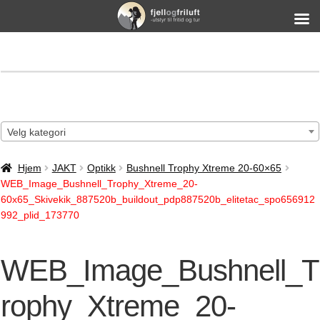
Velg kategori
Hjem
JAKT
Optikk
Bushnell Trophy Xtreme 20-60×65
WEB_Image_Bushnell_Trophy_Xtreme_20-
60x65_Skivekik_887520b_buildout_pdp887520b_elitetac_spo656912
992_plid_173770
WEB_Image_Bushnell_T
rophy_Xtreme_20-