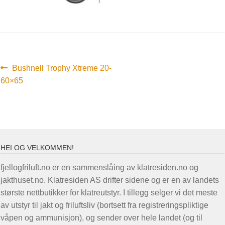
Innleggsnavigasjon
Forrige
Bushnell Trophy Xtreme 20-
innlegg:
60×65
HEI OG VELKOMMEN!
fjellogfriluft.no er en sammenslåing av klatresiden.no og
jakthuset.no. Klatresiden AS drifter sidene og er en av landets
største nettbutikker for klatreutstyr. I tillegg selger vi det meste
av utstyr til jakt og friluftsliv (bortsett fra registreringspliktige
våpen og ammunisjon), og sender over hele landet (og til