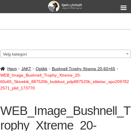
Velg kategori
Hjem
JAKT
Optikk
Bushnell Trophy Xtreme 20-60×65
WEB_Image_Bushnell_Trophy_Xtreme_20-
60x65_Skivekik_887520b_buildout_pdp887520b_elitetac_spo209782
2571_plid_173770
WEB_Image_Bushnell_T
rophy_Xtreme_20-