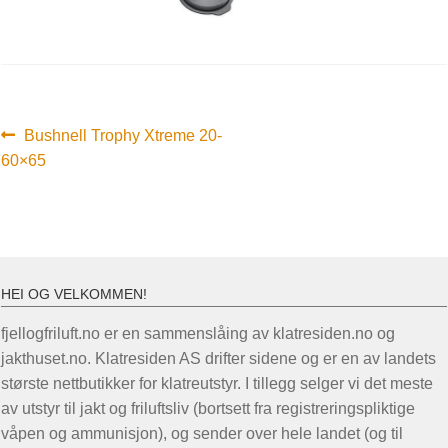
Innleggsnavigasjon
Forrige
Bushnell Trophy Xtreme 20-
innlegg:
60×65
HEI OG VELKOMMEN!
fjellogfriluft.no er en sammenslåing av klatresiden.no og
jakthuset.no. Klatresiden AS drifter sidene og er en av landets
største nettbutikker for klatreutstyr. I tillegg selger vi det meste
av utstyr til jakt og friluftsliv (bortsett fra registreringspliktige
våpen og ammunisjon), og sender over hele landet (og til