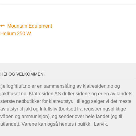
Innleggsnavigasjon
Forrige
Mountain Equipment
innlegg:
Helium 250 W
HEI OG VELKOMMEN!
fjellogfriluft.no er en sammenslåing av klatresiden.no og
jakthuset.no. Klatresiden AS drifter sidene og er en av landets
største nettbutikker for klatreutstyr. I tillegg selger vi det meste
av utstyr til jakt og friluftsliv (bortsett fra registreringspliktige
våpen og ammunisjon), og sender over hele landet (og til
utlandet). Varene kan også hentes i butikk i Larvik.