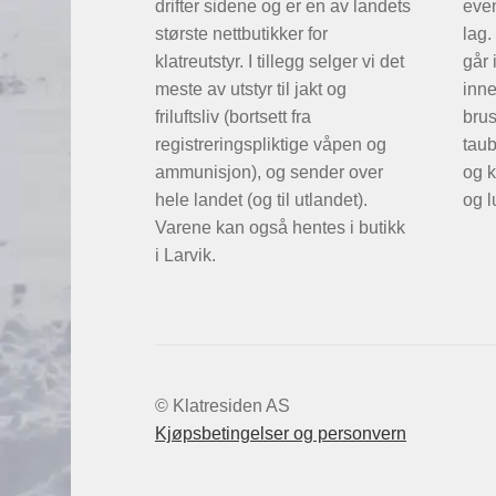
drifter sidene og er en av landets
even
største nettbutikker for
lag.
klatreutstyr. I tillegg selger vi det
går 
meste av utstyr til jakt og
inne
friluftsliv (bortsett fra
brus
registreringspliktige våpen og
taub
ammunisjon), og sender over
og k
hele landet (og til utlandet).
og l
Varene kan også hentes i butikk
i Larvik.
© Klatresiden AS
Kjøpsbetingelser og personvern