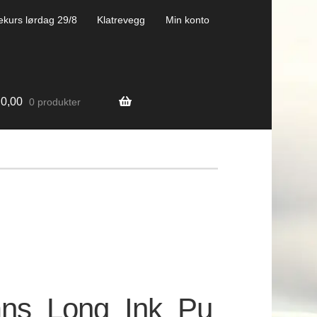
ekurs lørdag 29/8
Klatrevegg
Min konto
0,00
0 produkter
ns_Long_Ink_Pu