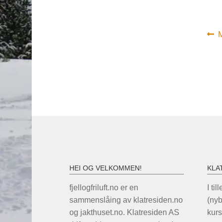
In
F
i
HEI OG VELKOMMEN!
KLA
fjellogfriluft.no er en
I til
sammenslåing av klatresiden.no
(ny
og jakthuset.no. Klatresiden AS
kurs