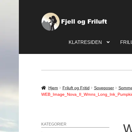
KLATRESIDEN
FRIL
Hjem
Friluft og Fritid
Soveposer
Somme
WEB_Image_Nova_II_Wmns_Long_Ink_Pumpkin
W
KATEGORIER