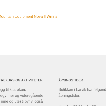
nleggsnavigasjon
orrige
Mountain Equipment Nova II Wmns
nnlegg:
TREKURS OG AKTIVITETER
ÅPNINGSTIDER
legg til klatrekurs
Butikken i Larvik har følgen
begynner og videregående
åpningstider:
 inne og ute) tilbyr vi også