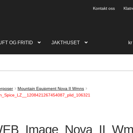
Kontakt oss
Klatr
UFT OG FRITID
JAKTHUSET
kr
rposer
Mountain Equipment Nova II Wmns
_Spice_LZ__1208421267454087_plid_106321
EB_Image_Nova_II_Wm