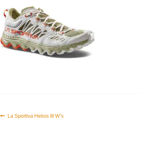
Innleggsnavigasjon
Forrige
La Sportiva Helios III W’s
innlegg: