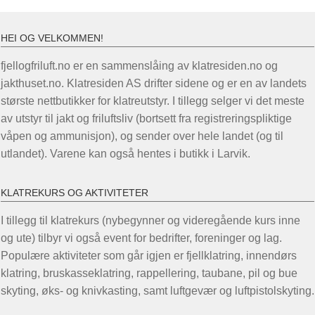
HEI OG VELKOMMEN!
fjellogfriluft.no er en sammenslåing av klatresiden.no og
jakthuset.no. Klatresiden AS drifter sidene og er en av landets
største nettbutikker for klatreutstyr. I tillegg selger vi det meste
av utstyr til jakt og friluftsliv (bortsett fra registreringspliktige
våpen og ammunisjon), og sender over hele landet (og til
utlandet). Varene kan også hentes i butikk i Larvik.
KLATREKURS OG AKTIVITETER
I tillegg til klatrekurs (nybegynner og videregående kurs inne
og ute) tilbyr vi også event for bedrifter, foreninger og lag.
Populære aktiviteter som går igjen er fjellklatring, innendørs
klatring, bruskasseklatring, rappellering, taubane, pil og bue
skyting, øks- og knivkasting, samt luftgevær og luftpistolskyting.