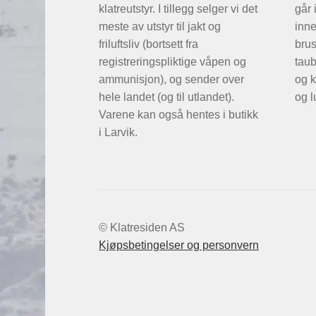
klatreutstyr. I tillegg selger vi det
går 
meste av utstyr til jakt og
inne
friluftsliv (bortsett fra
brus
registreringspliktige våpen og
taub
ammunisjon), og sender over
og k
hele landet (og til utlandet).
og l
Varene kan også hentes i butikk
i Larvik.
© Klatresiden AS
Kjøpsbetingelser og personvern