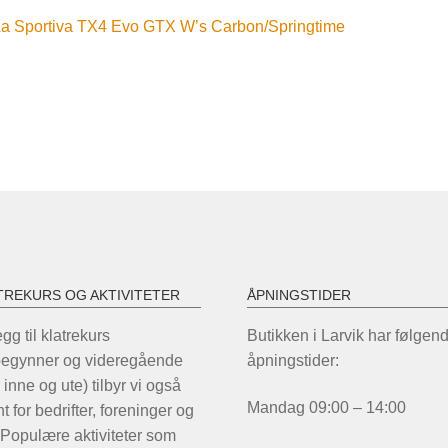
nleggsnavigasjon
orrige
La Sportiva TX4 Evo GTX W’s Carbon/Springtime
nnlegg:
TREKURS OG AKTIVITETER
ÅPNINGSTIDER
legg til klatrekurs
Butikken i Larvik har følgen
begynner og videregående
åpningstider:
 inne og ute) tilbyr vi også
Mandag 09:00 – 14:00
t for bedrifter, foreninger og
 Populære aktiviteter som