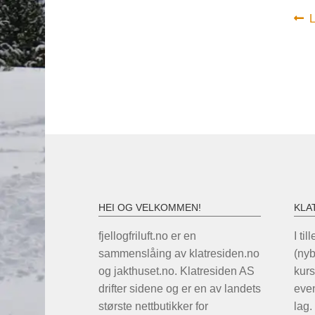
In
F
i
HEI OG VELKOMMEN!
KLA
fjellogfriluft.no er en
I til
sammenslåing av klatresiden.no
(ny
og jakthuset.no. Klatresiden AS
kurs
drifter sidene og er en av landets
even
største nettbutikker for
lag.