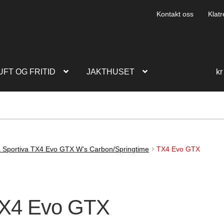
Kontakt oss
Klatr
UFT OG FRITID
JAKTHUSET
kr
 Sportiva TX4 Evo GTX W’s Carbon/Springtime
TX4 Evo GTX
X4 Evo GTX