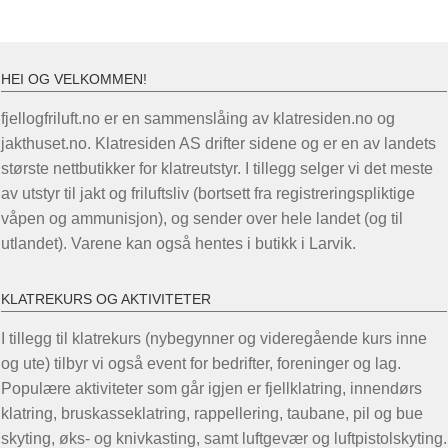
HEI OG VELKOMMEN!
fjellogfriluft.no er en sammenslåing av klatresiden.no og
jakthuset.no. Klatresiden AS drifter sidene og er en av landets
største nettbutikker for klatreutstyr. I tillegg selger vi det meste
av utstyr til jakt og friluftsliv (bortsett fra registreringspliktige
våpen og ammunisjon), og sender over hele landet (og til
utlandet). Varene kan også hentes i butikk i Larvik.
KLATREKURS OG AKTIVITETER
I tillegg til klatrekurs (nybegynner og videregående kurs inne
og ute) tilbyr vi også event for bedrifter, foreninger og lag.
Populære aktiviteter som går igjen er fjellklatring, innendørs
klatring, bruskasseklatring, rappellering, taubane, pil og bue
skyting, øks- og knivkasting, samt luftgevær og luftpistolskyting.