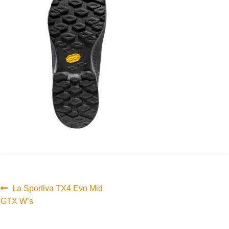
Innleggsnavigasjon
Forrige
La Sportiva TX4 Evo Mid
innlegg:
GTX W’s