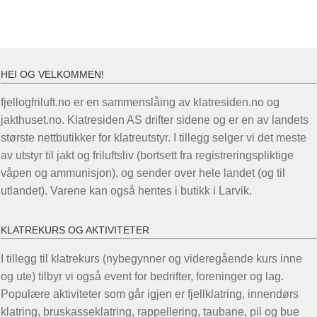
HEI OG VELKOMMEN!
fjellogfriluft.no er en sammenslåing av klatresiden.no og
jakthuset.no. Klatresiden AS drifter sidene og er en av landets
største nettbutikker for klatreutstyr. I tillegg selger vi det meste
av utstyr til jakt og friluftsliv (bortsett fra registreringspliktige
våpen og ammunisjon), og sender over hele landet (og til
utlandet). Varene kan også hentes i butikk i Larvik.
KLATREKURS OG AKTIVITETER
I tillegg til klatrekurs (nybegynner og videregående kurs inne
og ute) tilbyr vi også event for bedrifter, foreninger og lag.
Populære aktiviteter som går igjen er fjellklatring, innendørs
klatring, bruskasseklatring, rappellering, taubane, pil og bue