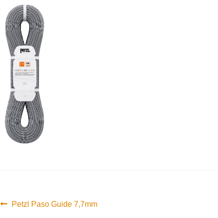
Innleggsnavigasjon
Forrige
Petzl Paso Guide 7,7mm
innlegg: