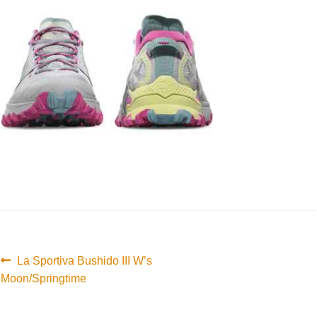
Innleggsnavigasjon
Forrige
La Sportiva Bushido III W’s
innlegg:
Moon/Springtime