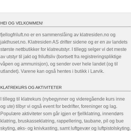
HEI OG VELKOMMEN!
fjellogfriluft.no er en sammenslåing av klatresiden.no og
jakthuset.no. Klatresiden AS drifter sidene og er en av landets
største nettbutikker for klatreutstyr. I tillegg selger vi det meste
av utstyr til jakt og friluftsliv (bortsett fra registreringspliktige
våpen og ammunisjon), og sender over hele landet (og til
utlandet). Varene kan også hentes i butikk i Larvik.
KLATREKURS OG AKTIVITETER
I tillegg til klatrekurs (nybegynner og videregående kurs inne
og ute) tilbyr vi også event for bedrifter, foreninger og lag.
Populære aktiviteter som går igjen er fjellklatring, innendørs
klatring, bruskasseklatring, rappellering, taubane, pil og bue
skyting, øks- og knivkasting, samt luftgevær og luftpistolskyting.