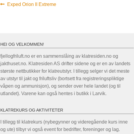
Innleggsnavigasjon
Forrige
Exped Orion II Extreme
innlegg:
HEI OG VELKOMMEN!
fjellogfriluft.no er en sammenslåing av klatresiden.no og
jakthuset.no. Klatresiden AS drifter sidene og er en av landets
største nettbutikker for klatreutstyr. I tillegg selger vi det meste
av utstyr til jakt og friluftsliv (bortsett fra registreringspliktige
våpen og ammunisjon), og sender over hele landet (og til
utlandet). Varene kan også hentes i butikk i Larvik.
KLATREKURS OG AKTIVITETER
I tillegg til klatrekurs (nybegynner og videregående kurs inne
og ute) tilbyr vi også event for bedrifter, foreninger og lag.