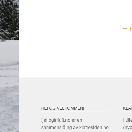
In
F
i
HEI OG VELKOMMEN!
KLA
fjellogfriluft.no er en
I til
sammenslåing av klatresiden.no
(ny