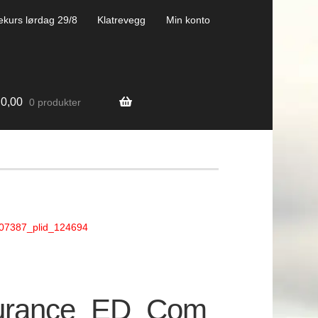
ekurs lørdag 29/8
Klatrevegg
Min konto
0,00
0 produkter
7387_plid_124694
urance_ED_Com