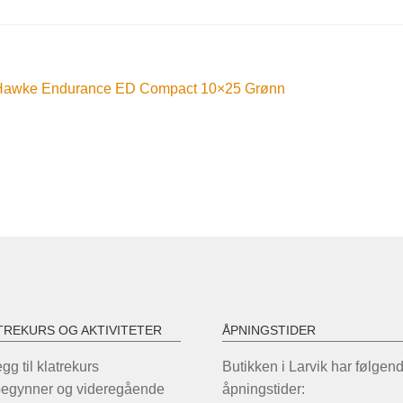
nleggsnavigasjon
orrige
Hawke Endurance ED Compact 10×25 Grønn
nnlegg:
TREKURS OG AKTIVITETER
ÅPNINGSTIDER
legg til klatrekurs
Butikken i Larvik har følgen
begynner og videregående
åpningstider: