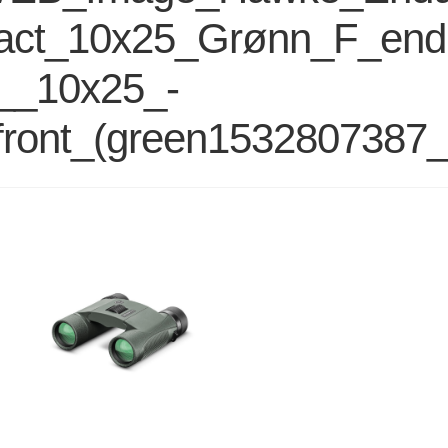
act_10x25_Grønn_F_end
__10x25_-
front_(green1532807387_