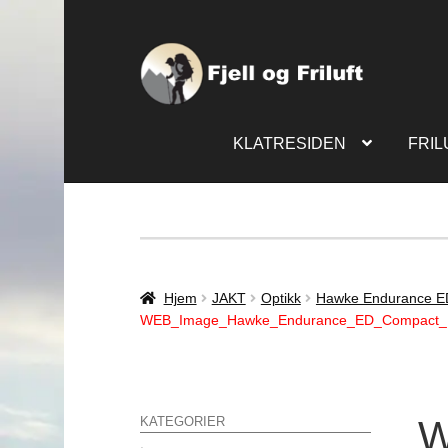
KLATRESIDEN
FRIL
Hjem
JAKT
Optikk
Hawke Endurance E
WEB_Image_Hawke_Endurance_ED_Compact_10
W
KATEGORIER