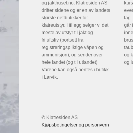
og jakthuset.no. Klatresiden AS
kurs
drifter sidene og er en av landets
even
største nettbutikker for
lag.
klatreutstyr. I tillegg selger vi det
går 
meste av utstyr til jakt og
inne
friluftsliv (bortsett fra
brus
registreringspliktige våpen og
taub
ammunisjon), og sender over
og k
hele landet (og til utlandet).
og l
Varene kan også hentes i butikk
i Larvik.
© Klatresiden AS
Kjøpsbetingelser og personvern