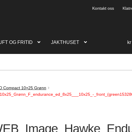
Kontakt oss
Klatr
UFT OG FRITID
JAKTHUSET
kr
D Compact 10×25 Grønn
x25_Grønn_F_endurance_ed_8x25___10x25_-_front_(green153280
EB_Image_Hawke_End