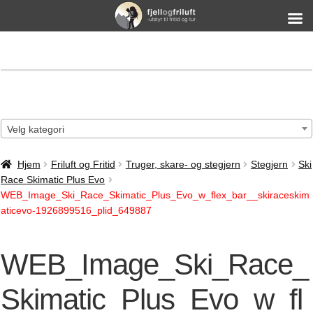
Velg kategori
Hjem
Friluft og Fritid
Truger, skare- og stegjern
Stegjern
Ski
Race Skimatic Plus Evo
WEB_Image_Ski_Race_Skimatic_Plus_Evo_w_flex_bar__skiraceskim
aticevo-1926899516_plid_649887
WEB_Image_Ski_Race_
Skimatic_Plus_Evo_w_fl