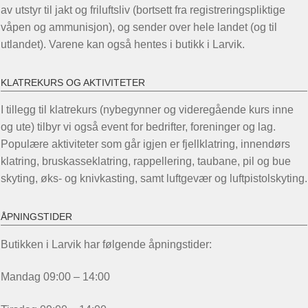
av utstyr til jakt og friluftsliv (bortsett fra registreringspliktige
våpen og ammunisjon), og sender over hele landet (og til
utlandet). Varene kan også hentes i butikk i Larvik.
KLATREKURS OG AKTIVITETER
I tillegg til klatrekurs (nybegynner og videregående kurs inne
og ute) tilbyr vi også event for bedrifter, foreninger og lag.
Populære aktiviteter som går igjen er fjellklatring, innendørs
klatring, bruskasseklatring, rappellering, taubane, pil og bue
skyting, øks- og knivkasting, samt luftgevær og luftpistolskyting.
ÅPNINGSTIDER
Butikken i Larvik har følgende åpningstider:
Mandag 09:00 – 14:00