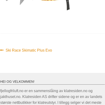
Innleggsnavigasjon
Forrige
Ski Race Skimatic Plus Evo
innlegg:
HEI OG VELKOMMEN!
fjellogfriluft.no er en sammenslåing av klatresiden.no og
jakthuset.no. Klatresiden AS drifter sidene og er en av landets
største nettbutikker for klatreutstyr. I tillegg selger vi det meste