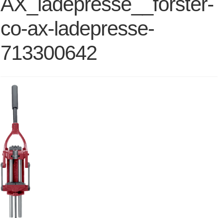
AX_ladepresse__forster-
co-ax-ladepresse-
713300642