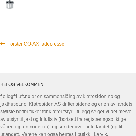
Innleggsnavigasjon
Forrige
Forster CO-AX ladepresse
innlegg:
HEI OG VELKOMMEN!
fjellogfriluft.no er en sammenslåing av klatresiden.no og
jakthuset.no. Klatresiden AS drifter sidene og er en av landets
største nettbutikker for klatreutstyr. I tillegg selger vi det meste
av utstyr til jakt og friluftsliv (bortsett fra registreringspliktige
våpen og ammunisjon), og sender over hele landet (og til
utlandet). Varene kan også hentes i butikk i Larvik.