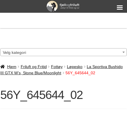
Velg kategori
Hjem
Friluft og Fritid
Fottøy
Løpesko
La Sportiva Bushido
III GTX W’s, Stone Blue/Moonlight
56Y_645644_02
56Y_645644_02