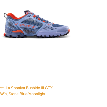
Innleggsnavigasjon
Forrige
La Sportiva Bushido III GTX
innlegg:
W’s, Stone Blue/Moonlight