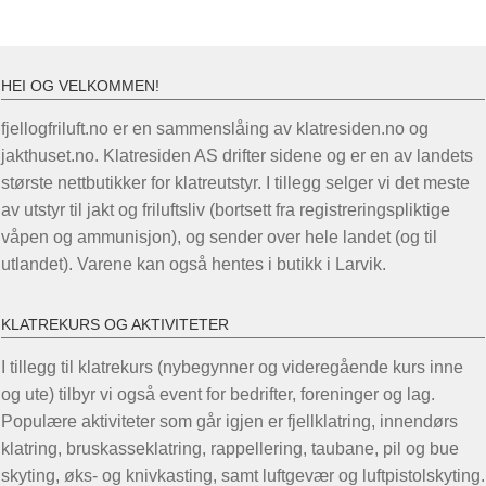
HEI OG VELKOMMEN!
fjellogfriluft.no er en sammenslåing av klatresiden.no og
jakthuset.no. Klatresiden AS drifter sidene og er en av landets
største nettbutikker for klatreutstyr. I tillegg selger vi det meste
av utstyr til jakt og friluftsliv (bortsett fra registreringspliktige
våpen og ammunisjon), og sender over hele landet (og til
utlandet). Varene kan også hentes i butikk i Larvik.
KLATREKURS OG AKTIVITETER
I tillegg til klatrekurs (nybegynner og videregående kurs inne
og ute) tilbyr vi også event for bedrifter, foreninger og lag.
Populære aktiviteter som går igjen er fjellklatring, innendørs
klatring, bruskasseklatring, rappellering, taubane, pil og bue
skyting, øks- og knivkasting, samt luftgevær og luftpistolskyting.