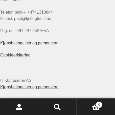
Telefon butikk: +4741310844
E-post: post@fjellogfriluft.no
Org. nr. : 991 297 952 MVA
Kjøpsbetingelser og personvern
Cookieerklæring
© Klatresiden AS
Kjøpsbetingelser og personvern
0
Søk
Søk