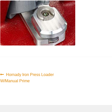
Innleggsnavigasjon
Forrige
Hornady Iron Press Loader
innlegg:
W/Manual Prime