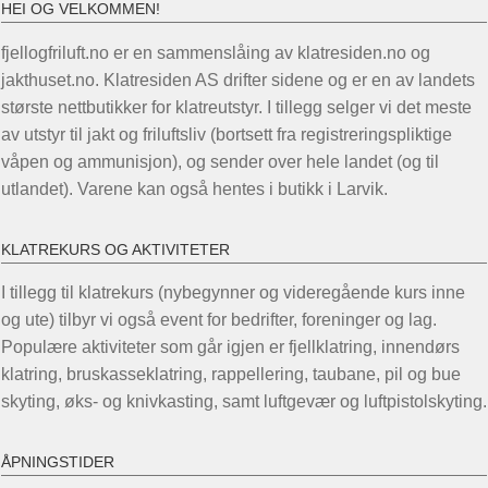
HEI OG VELKOMMEN!
fjellogfriluft.no er en sammenslåing av klatresiden.no og
jakthuset.no. Klatresiden AS drifter sidene og er en av landets
største nettbutikker for klatreutstyr. I tillegg selger vi det meste
av utstyr til jakt og friluftsliv (bortsett fra registreringspliktige
våpen og ammunisjon), og sender over hele landet (og til
utlandet). Varene kan også hentes i butikk i Larvik.
KLATREKURS OG AKTIVITETER
I tillegg til klatrekurs (nybegynner og videregående kurs inne
og ute) tilbyr vi også event for bedrifter, foreninger og lag.
Populære aktiviteter som går igjen er fjellklatring, innendørs
klatring, bruskasseklatring, rappellering, taubane, pil og bue
skyting, øks- og knivkasting, samt luftgevær og luftpistolskyting.
ÅPNINGSTIDER