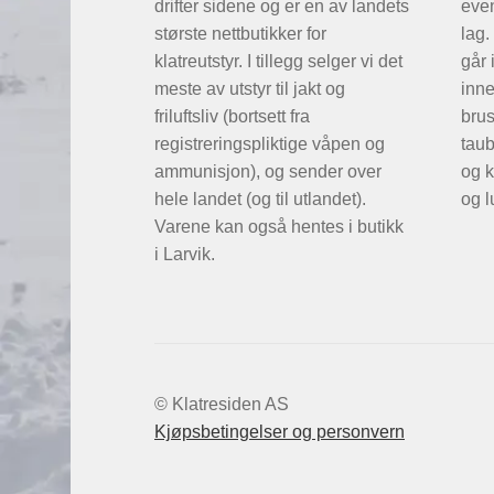
drifter sidene og er en av landets
even
største nettbutikker for
lag.
klatreutstyr. I tillegg selger vi det
går 
meste av utstyr til jakt og
inne
friluftsliv (bortsett fra
brus
registreringspliktige våpen og
taub
ammunisjon), og sender over
og k
hele landet (og til utlandet).
og l
Varene kan også hentes i butikk
i Larvik.
© Klatresiden AS
Kjøpsbetingelser og personvern