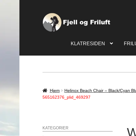
KLATRESIDEN
FRIL
Hjem
Helinox Beach Chair – Black/Cyan Bl
565162376_plid_469297
W
KATEGORIER