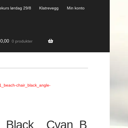
ekurs lørdag 29/8
Klatrevegg
Min konto
0,00
0 produkter
beach-chair_black_angle-
_Black__Cyan_B