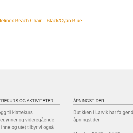
nleggsnavigasjon
orrige
elinox Beach Chair – Black/Cyan Blue
nnlegg:
TREKURS OG AKTIVITETER
ÅPNINGSTIDER
legg til klatrekurs
Butikken i Larvik har følgen
begynner og videregående
åpningstider:
 inne og ute) tilbyr vi også