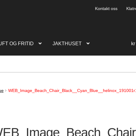
Kontakt oss
Klatr
UFT OG FRITID
JAKTHUSET
kr
ue
WEB_Image_Beach_Chair_Black__Cyan_Blue__helinox_191001r1_
EB_Image_Beach_Chair