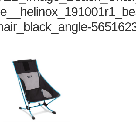
ue__helinox_191001r1_be
hair_black_angle-565162