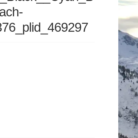
ach-
376_plid_469297