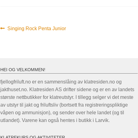
Innleggsnavigasjon
Forrige
Singing Rock Penta Junior
innlegg:
HEI OG VELKOMMEN!
fjellogfriluft.no er en sammenslåing av klatresiden.no og
jakthuset.no. Klatresiden AS drifter sidene og er en av landets
største nettbutikker for klatreutstyr. I tillegg selger vi det meste
av utstyr til jakt og friluftsliv (bortsett fra registreringspliktige
våpen og ammunisjon), og sender over hele landet (og til
utlandet). Varene kan også hentes i butikk i Larvik.
KLATREKURS OG AKTIVITETER