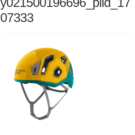
y021500196696_plid_17
07333