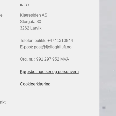
INFO
de
Klatresiden AS
Storgata 80
3262 Larvik
Telefon butikk: +4741310844
E-post: post@fjellogfriluft.no
Org. nr. : 991 297 952 MVA
Kjøpsbetingelser og personvern
Cookieerklæring
nkt.