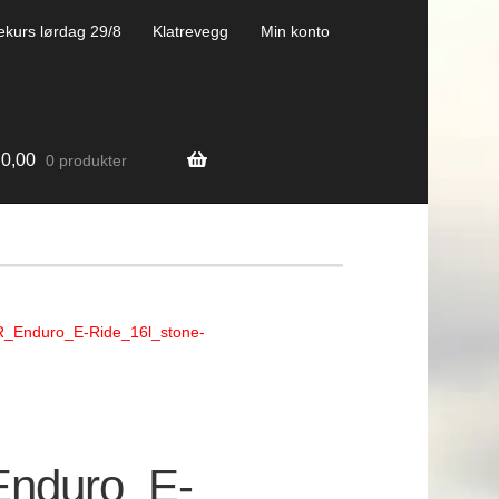
ekurs lørdag 29/8
Klatrevegg
Min konto
0,00
0 produkter
Enduro_E-Ride_16l_stone-
nduro_E-