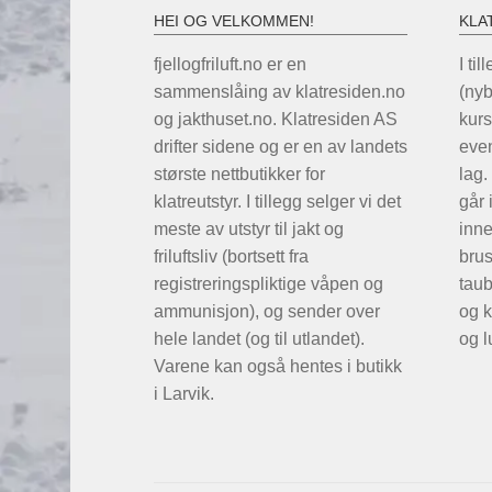
HEI OG VELKOMMEN!
KLA
fjellogfriluft.no er en
I til
sammenslåing av klatresiden.no
(ny
og jakthuset.no. Klatresiden AS
kurs
drifter sidene og er en av landets
even
største nettbutikker for
lag.
klatreutstyr. I tillegg selger vi det
går 
meste av utstyr til jakt og
inne
friluftsliv (bortsett fra
brus
registreringspliktige våpen og
taub
ammunisjon), og sender over
og k
hele landet (og til utlandet).
og l
Varene kan også hentes i butikk
i Larvik.