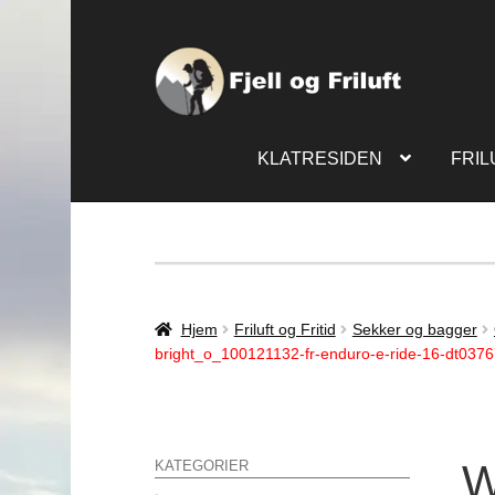
KLATRESIDEN
FRIL
Hjem
Friluft og Fritid
Sekker og bagger
bright_o_100121132-fr-enduro-e-ride-16-dt03
W
KATEGORIER