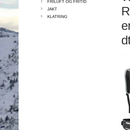
FRILUFT OG FRITID
R
JAKT
KLATRING
e
d