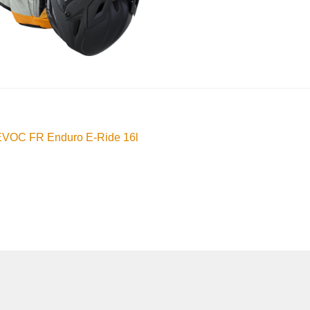
nleggsnavigasjon
orrige
EVOC FR Enduro E-Ride 16l
nnlegg: