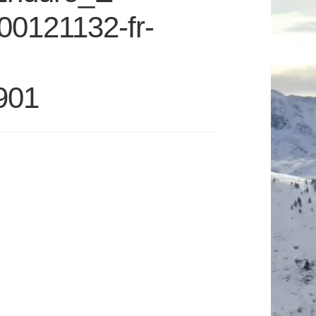
00121132-fr-
901