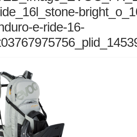
ide_16l_stone-bright_o_1
nduro-e-ride-16-
t03767975756_plid_1453