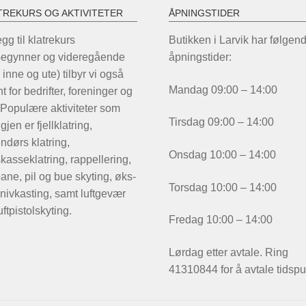
TREKURS OG AKTIVITETER
ÅPNINGSTIDER
legg til klatrekurs
Butikken i Larvik har følgen
begynner og videregående
åpningstider:
 inne og ute) tilbyr vi også
Mandag 09:00 – 14:00
t for bedrifter, foreninger og
 Populære aktiviteter som
Tirsdag 09:00 – 14:00
igjen er fjellklatring,
ndørs klatring,
Onsdag 10:00 – 14:00
kasseklatring, rappellering,
ane, pil og bue skyting, øks-
Torsdag 10:00 – 14:00
nivkasting, samt luftgevær
uftpistolskyting.
Fredag 10:00 – 14:00
Lørdag etter avtale. Ring
41310844 for å avtale tidspu