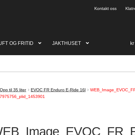
Kontakt oss
Klatr
UFT OG FRITID
JAKTHUSET
kr
Opp til 35 liter
EVOC FR Enduro E-Ride 16l
WEB_Image_EVOC_FR_
767975756_plid_1453901
EB_Image_EVOC_FR_E