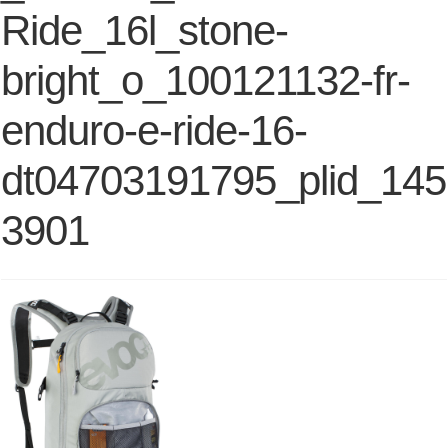
Ride_16l_stone-
bright_o_100121132-fr-
enduro-e-ride-16-
dt04703191795_plid_145
3901