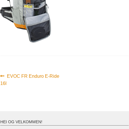
Innleggsnavigasjon
Forrige
EVOC FR Enduro E-Ride
innlegg:
16l
HEI OG VELKOMMEN!