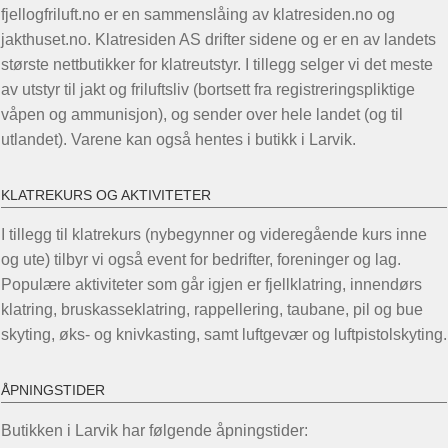
fjellogfriluft.no er en sammenslåing av klatresiden.no og
jakthuset.no. Klatresiden AS drifter sidene og er en av landets
største nettbutikker for klatreutstyr. I tillegg selger vi det meste
av utstyr til jakt og friluftsliv (bortsett fra registreringspliktige
våpen og ammunisjon), og sender over hele landet (og til
utlandet). Varene kan også hentes i butikk i Larvik.
KLATREKURS OG AKTIVITETER
I tillegg til klatrekurs (nybegynner og videregående kurs inne
og ute) tilbyr vi også event for bedrifter, foreninger og lag.
Populære aktiviteter som går igjen er fjellklatring, innendørs
klatring, bruskasseklatring, rappellering, taubane, pil og bue
skyting, øks- og knivkasting, samt luftgevær og luftpistolskyting.
ÅPNINGSTIDER
Butikken i Larvik har følgende åpningstider: