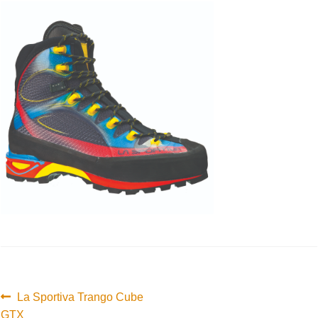
Innleggsnavigasjon
Forrige
La Sportiva Trango Cube
innlegg:
GTX