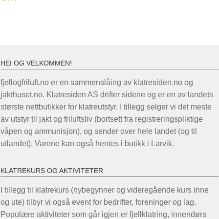
HEI OG VELKOMMEN!
fjellogfriluft.no er en sammenslåing av klatresiden.no og
jakthuset.no. Klatresiden AS drifter sidene og er en av landets
største nettbutikker for klatreutstyr. I tillegg selger vi det meste
av utstyr til jakt og friluftsliv (bortsett fra registreringspliktige
våpen og ammunisjon), og sender over hele landet (og til
utlandet). Varene kan også hentes i butikk i Larvik.
KLATREKURS OG AKTIVITETER
I tillegg til klatrekurs (nybegynner og videregående kurs inne
og ute) tilbyr vi også event for bedrifter, foreninger og lag.
Populære aktiviteter som går igjen er fjellklatring, innendørs