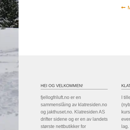
In
F
M
i
HEI OG VELKOMMEN!
KLA
fjellogfriluft.no er en
I til
sammenslåing av klatresiden.no
(ny
og jakthuset.no. Klatresiden AS
kurs
drifter sidene og er en av landets
even
største nettbutikker for
lag.