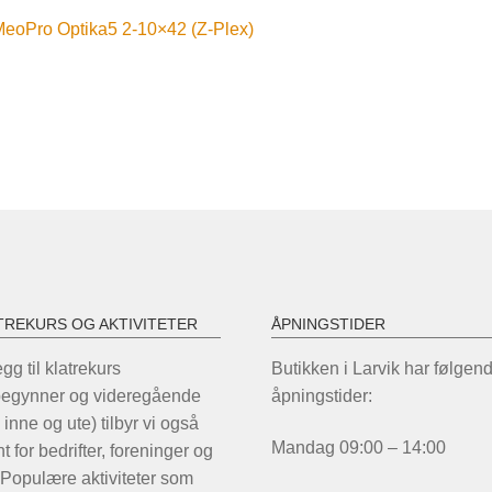
nleggsnavigasjon
orrige
eoPro Optika5 2-10×42 (Z-Plex)
nnlegg:
TREKURS OG AKTIVITETER
ÅPNINGSTIDER
legg til klatrekurs
Butikken i Larvik har følgen
begynner og videregående
åpningstider:
 inne og ute) tilbyr vi også
Mandag 09:00 – 14:00
t for bedrifter, foreninger og
 Populære aktiviteter som