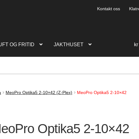
Kontakt oss
Klatr
UFT OG FRITID
JAKTHUSET
kr
a
MeoPro Optika5 2-10×42 (Z-Plex)
MeoPro Optika5 2-10×42
eoPro Optika5 2-10×42