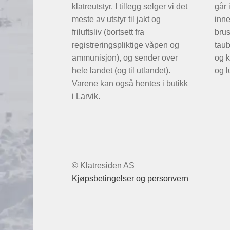
klatreutstyr. I tillegg selger vi det
går 
meste av utstyr til jakt og
inne
friluftsliv (bortsett fra
brus
registreringspliktige våpen og
taub
ammunisjon), og sender over
og k
hele landet (og til utlandet).
og l
Varene kan også hentes i butikk
i Larvik.
© Klatresiden AS
Kjøpsbetingelser og personvern