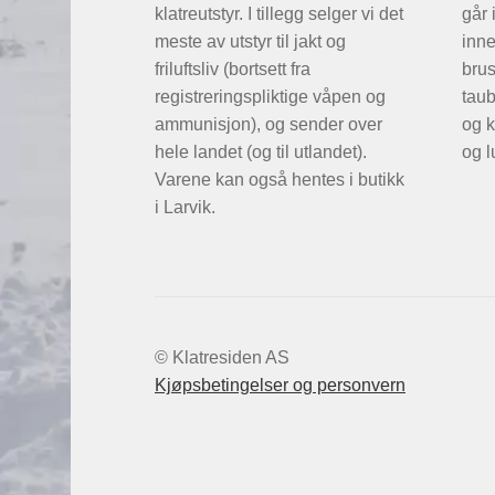
klatreutstyr. I tillegg selger vi det
går 
meste av utstyr til jakt og
inne
friluftsliv (bortsett fra
brus
registreringspliktige våpen og
taub
ammunisjon), og sender over
og k
hele landet (og til utlandet).
og l
Varene kan også hentes i butikk
i Larvik.
© Klatresiden AS
Kjøpsbetingelser og personvern