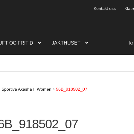
Kontakt oss
Klatr
UFT OG FRITID
JAKTHUSET
kr
 Sportiva Akasha II Women
56B_918502_07
6B_918502_07