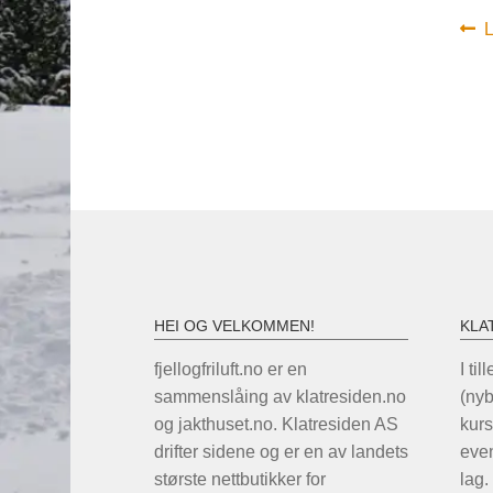
In
F
L
i
HEI OG VELKOMMEN!
KLA
fjellogfriluft.no er en
I til
sammenslåing av klatresiden.no
(ny
og jakthuset.no. Klatresiden AS
kurs
drifter sidene og er en av landets
even
største nettbutikker for
lag.