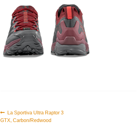
Innleggsnavigasjon
Forrige
La Sportiva Ultra Raptor 3
innlegg:
GTX, Carbon/Redwood