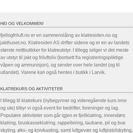
HEI OG VELKOMMEN!
fjellogfriluft.no er en sammenslåing av klatresiden.no og
jakthuset.no. Klatresiden AS drifter sidene og er en av landets
største nettbutikker for klatreutstyr. I tillegg selger vi det meste
av utstyr til jakt og friluftsliv (bortsett fra registreringspliktige
våpen og ammunisjon), og sender over hele landet (og til
utlandet). Varene kan også hentes i butikk i Larvik.
KLATREKURS OG AKTIVITETER
I tillegg til klatrekurs (nybegynner og videregående kurs inne
og ute) tilbyr vi også event for bedrifter, foreninger og lag.
Populære aktiviteter som går igjen er fjellklatring, innendørs
klatring, bruskasseklatring, rappellering, taubane, pil og bue
skyting, øks- og knivkasting, samt luftgevær og luftpistolskyting.