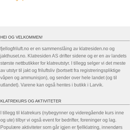
HEI OG VELKOMMEN!
fjellogfriluft.no er en sammenslåing av klatresiden.no og
jakthuset.no. Klatresiden AS drifter sidene og er en av landets
største nettbutikker for klatreutstyr. I tillegg selger vi det meste
av utstyr til jakt og friluftsliv (bortsett fra registreringspliktige
våpen og ammunisjon), og sender over hele landet (og til
utlandet). Varene kan også hentes i butikk i Larvik.
KLATREKURS OG AKTIVITETER
I tillegg til klatrekurs (nybegynner og videregående kurs inne
og ute) tilbyr vi også event for bedrifter, foreninger og lag.
Populære aktiviteter som går igjen er fjellklatring, innendørs