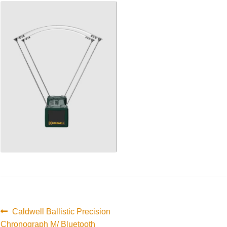
Innleggsnavigasjon
Forrige
Caldwell Ballistic Precision
innlegg:
Chronograph M/ Bluetooth