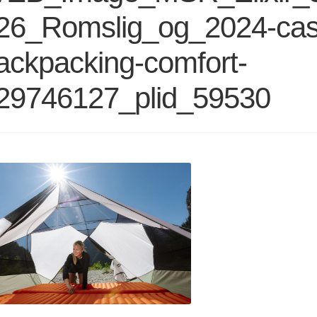
26_Romslig_og_2024-ca
ackpacking-comfort-
29746127_plid_59530