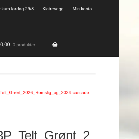
ekurs lørdag 29/8
Klatrevegg
Min konto
0,00
0 produkter
elt_Grønt_2026_Romslig_og_2024-cascade-
P_Telt_Grønt_2