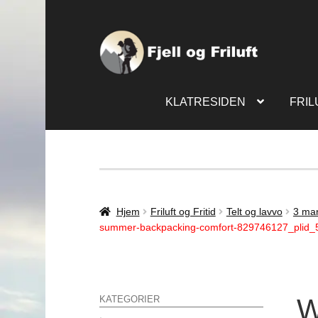
KLATRESIDEN
FRIL
Hjem
Friluft og Fritid
Telt og lavvo
3 man
summer-backpacking-comfort-829746127_plid_
W
KATEGORIER