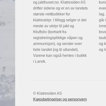
og jakthuset.no. Klatresiden AS
kurs
drifter sidene og er en av landets
even
største nettbutikker for
lag.
klatreutstyr. I tillegg selger vi det
går 
meste av utstyr til jakt og
inne
friluftsliv (bortsett fra
brus
registreringspliktige våpen og
taub
ammunisjon), og sender over
og k
hele landet (og til utlandet).
og l
Varene kan også hentes i butikk
i Larvik.
© Klatresiden AS
Kjøpsbetingelser og personvern