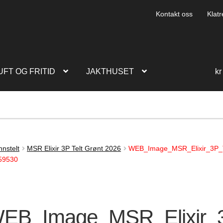
Kontakt oss
Klatr
UFT OG FRITID
JAKTHUSET
kr
nstelt
MSR Elixir 3P Telt Grønt 2026
WEB_Image_MSR_Elixir_3P_T
59530
EB_Image_MSR_Elixir_3