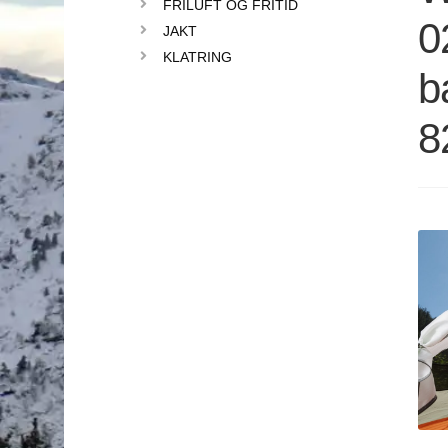
FRILUFT OG FRITID
0
JAKT
KLATRING
b
8