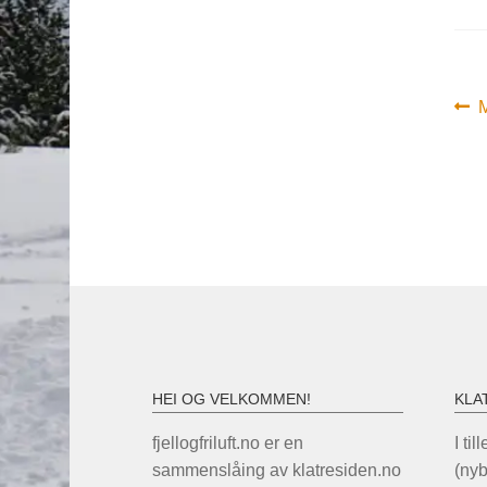
In
F
M
i
HEI OG VELKOMMEN!
KLA
fjellogfriluft.no er en
I til
sammenslåing av klatresiden.no
(ny