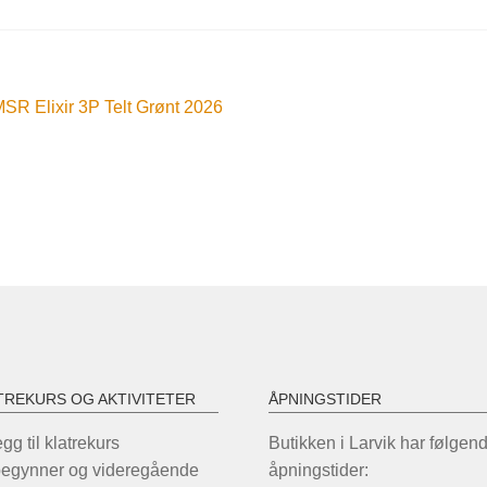
nleggsnavigasjon
orrige
SR Elixir 3P Telt Grønt 2026
nnlegg:
TREKURS OG AKTIVITETER
ÅPNINGSTIDER
legg til klatrekurs
Butikken i Larvik har følgen
begynner og videregående
åpningstider: