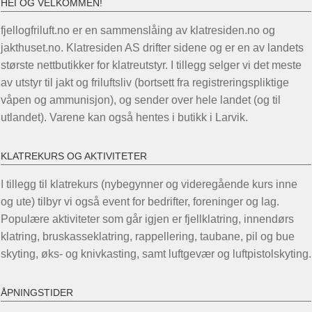
HEI OG VELKOMMEN!
fjellogfriluft.no er en sammenslåing av klatresiden.no og
jakthuset.no. Klatresiden AS drifter sidene og er en av landets
største nettbutikker for klatreutstyr. I tillegg selger vi det meste
av utstyr til jakt og friluftsliv (bortsett fra registreringspliktige
våpen og ammunisjon), og sender over hele landet (og til
utlandet). Varene kan også hentes i butikk i Larvik.
KLATREKURS OG AKTIVITETER
I tillegg til klatrekurs (nybegynner og videregående kurs inne
og ute) tilbyr vi også event for bedrifter, foreninger og lag.
Populære aktiviteter som går igjen er fjellklatring, innendørs
klatring, bruskasseklatring, rappellering, taubane, pil og bue
skyting, øks- og knivkasting, samt luftgevær og luftpistolskyting.
ÅPNINGSTIDER