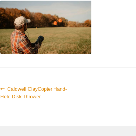
Innleggsnavigasjon
Forrige
Caldwell ClayCopter Hand-
innlegg:
Held Disk Thrower