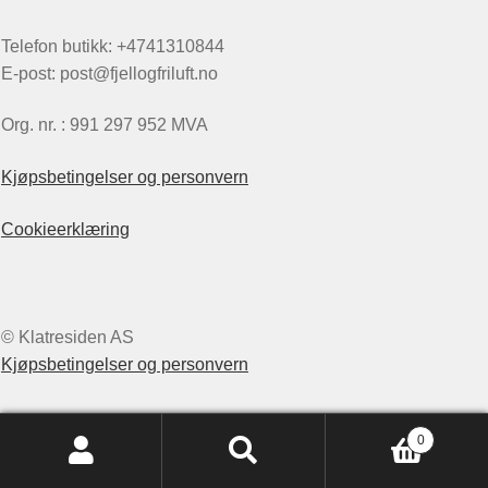
Telefon butikk: +4741310844
E-post: post@fjellogfriluft.no
Org. nr. : 991 297 952 MVA
Kjøpsbetingelser og personvern
Cookieerklæring
© Klatresiden AS
Kjøpsbetingelser og personvern
0
Søk
Søk